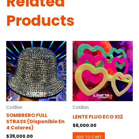
Related
Products
Cotillon
Cotillon
SOMBRERO FULL
LENTE FLUO ECO X12
STRASS (disponible En
$
6,000.00
4 Colores)
$
39,000.00
ADD TO CART