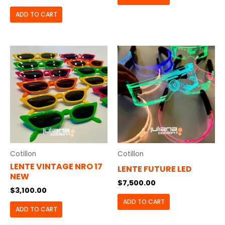
ADD TO CART
Cotillon
Cotillon
LENTE VINTAGE NRO 17
LENTE FUTURE LED
NEW
$
7,500.00
$
3,100.00
ADD TO CART
ADD TO CART