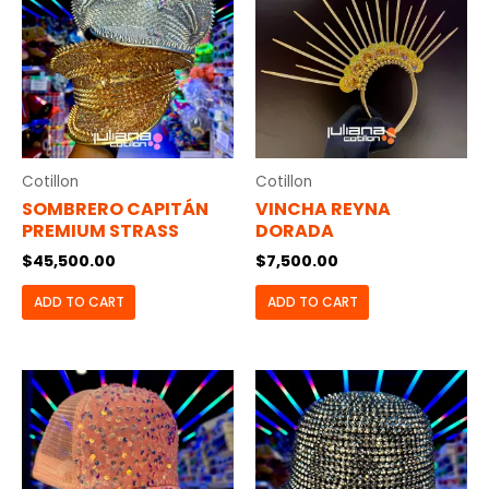
Cotillon
Cotillon
SOMBRERO CAPITÁN
VINCHA REYNA
PREMIUM STRASS
DORADA
$
45,500.00
$
7,500.00
ADD TO CART
ADD TO CART