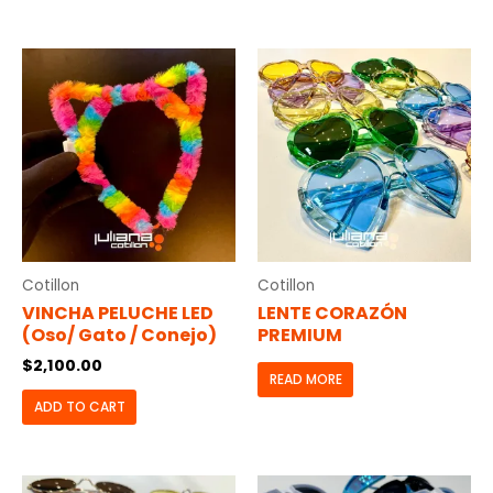
Cotillon
Cotillon
VINCHA PELUCHE LED
LENTE CORAZÓN
(oso/ Gato / Conejo)
PREMIUM
$
2,100.00
READ MORE
ADD TO CART