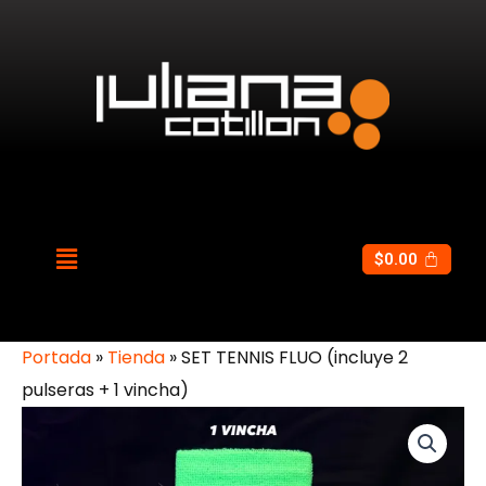
$
0.00
Portada
»
Tienda
»
SET TENNIS FLUO (incluye 2
pulseras + 1 vincha)