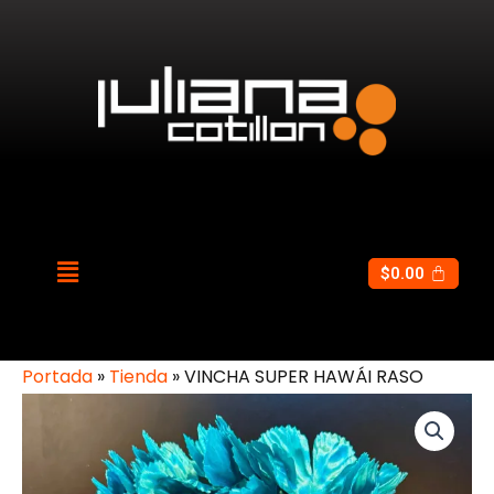
$
0.00
Portada
»
Tienda
»
VINCHA SUPER HAWÁI RASO