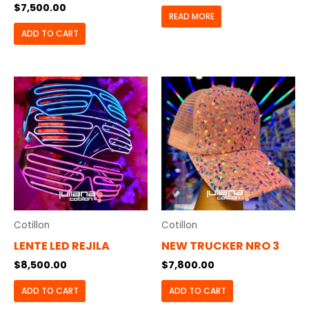
$
7,500.00
READ MORE
ADD TO CART
Cotillon
Cotillon
LENTE LED REJILA
NEW TRUCKER NRO 3
$
8,500.00
$
7,800.00
ADD TO CART
ADD TO CART