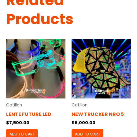
Related
Products
Cotillon
Cotillon
LENTE FUTURE LED
NEW TRUCKER NRO 5
$
7,500.00
$
8,000.00
ADD TO CART
ADD TO CART