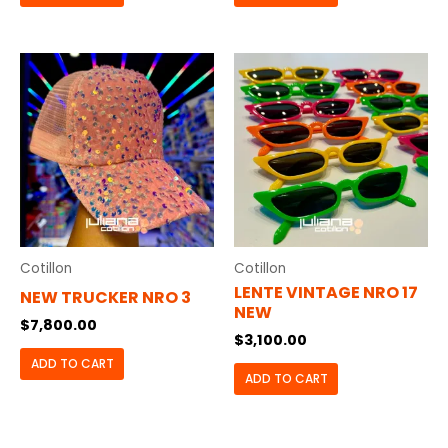
Cotillon
Cotillon
LENTE VINTAGE NRO 17
NEW TRUCKER NRO 3
NEW
$
7,800.00
$
3,100.00
ADD TO CART
ADD TO CART