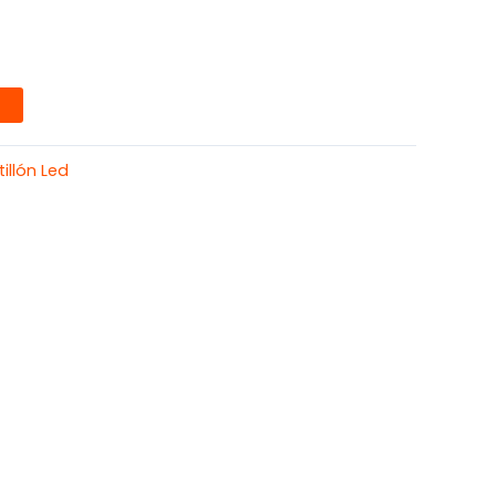
T
illón Led