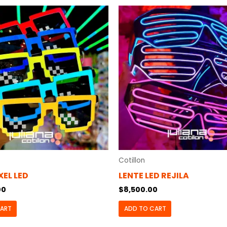
Cotillon
XEL LED
LENTE LED REJILA
00
$
8,500.00
CART
ADD TO CART