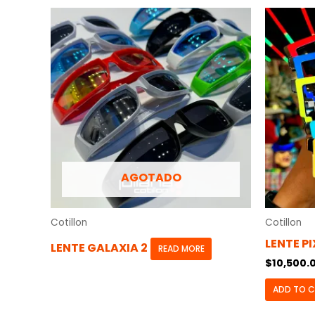
AGOTADO
Cotillon
Cotillon
LENTE PI
LENTE GALAXIA 2
READ MORE
$
10,500.
ADD TO 