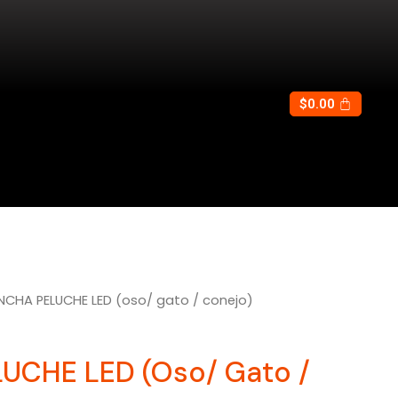
$
0.00
NCHA PELUCHE LED (oso/ gato / conejo)
UCHE LED (oso/ Gato /