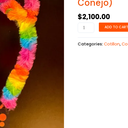
Conejo)
$
2,100.00
ADD TO CAR
Categories:
Cotillon
,
Cot