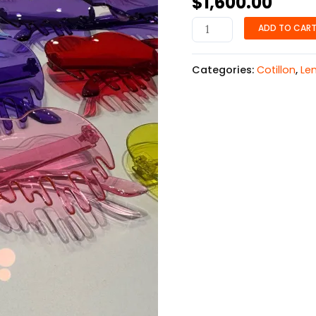
$
1,600.00
ADD TO CAR
Categories:
Cotillon
,
Le