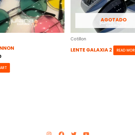
AGOTADO
Cotillon
ENNON
LENTE GALAXIA 2
READ MOR
0
CART