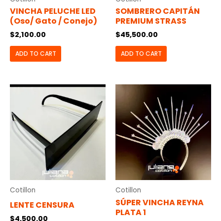
VINCHA PELUCHE LED
SOMBRERO CAPITÁN
(oso/ Gato / Conejo)
PREMIUM STRASS
$
2,100.00
$
45,500.00
ADD TO CART
ADD TO CART
Cotillon
Cotillon
SÚPER VINCHA REYNA
LENTE CENSURA
PLATA 1
$
4,500.00